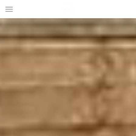
HOME
ZAKKASHOP
NEWS
INSTAGRAM
ABOUT
WORKS
SERVICES
FLOW
RENOVATION SHOWROOM